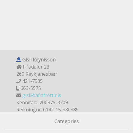
Gísli Reynisson
Fífudalur 23
260 Reykjanesbær
421-7585
663-5575
gisli@aflafrettir.is
Kennitala: 200875-3709
Reikningur: 0142-15-380889
Categories