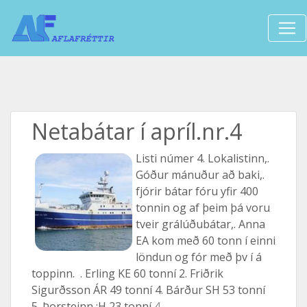
Netabátar í apríl.nr.4
Listi númer 4. Lokalistinn,.
Góður mánuður að baki,.
fjórir bátar fóru yfir 400
tonnin og af þeim þá voru
tveir grálúðubátar,. Anna
EA kom með 60 tonn í einni
löndun og fór með þv í á
toppinn. . Erling KE 60 tonní 2. Friðrik
Sigurðsson ÁR 49 tonní 4. Bárður SH 53 tonní
5. Þorsteinn :H 23 tonní
4. ...