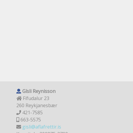
Gísli Reynisson
Fífudalur 23
260 Reykjanesbær
421-7585
663-5575
gisli@aflafrettir.is