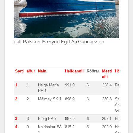
páll Pálsson ÍS mynd Egill Ari Gunnarsson
Sæti
áður
Nafn
Heildarafli
Róðrar
Mesti
Höfn
afli
1
1
Helga María
991.0
6
228.4
Reykjavík
RE 1
2
2
Málmey SK 1
898.9
6
230.8
Sauðárkró
Akranes,
Grundarfjö
3
3
Björg EA 7
887.9
6
207.1
Hafnarfjör
4
9
Kaldbakur EA
815.2
5
202.0
Hafnarfjörð
1
Akureyri