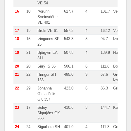
VE 54
16
10
Þórunn
617.7
4
181.7
Vestmanna
Sveinsdóttir
VE 401
17
19
Breki VE 61
557.3
4
162.2
Vestmanna
18
15
Þinganes SF
543.3
8
94.7
Þorlákshö
25
19
21
Björgvin EA
507.8
4
139.9
Noregur
311
20
20
Sirrý ÍS 36
506.1
6
111.8
Bolungarv
21
22
Hringur SH
495.0
9
67.6
Grundarfjö
153
Þorlákshö
22
29
Jóhanna
423.0
6
86.3
Grindavík
Gísladóttir
GK 357
23
17
Sóley
410.6
3
144.7
Keflavík
Sigurjóns GK
200
24
24
Sigurborg SH
401.9
4
111.3
Grundarfjö