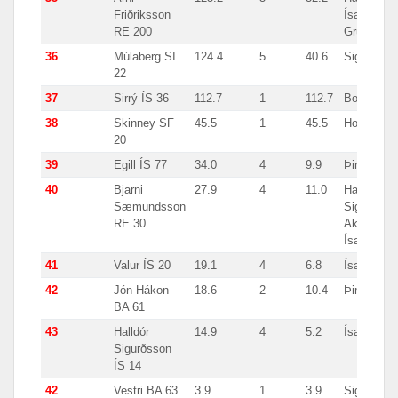
Friðriksson
Ísafjörður,
RE 200
Grundarfjö
36
Múlaberg SI
124.4
5
40.6
Siglufjörðu
22
37
Sirrý ÍS 36
112.7
1
112.7
Bolungarv
38
Skinney SF
45.5
1
45.5
Hornafjörð
20
39
Egill ÍS 77
34.0
4
9.9
Þingeyri
40
Bjarni
27.9
4
11.0
Hafnarfjörð
Sæmundsson
Siglufjörðu
RE 30
Akureyri,
Ísafjörður
41
Valur ÍS 20
19.1
4
6.8
Ísafjörður
42
Jón Hákon
18.6
2
10.4
Þingeyri
BA 61
43
Halldór
14.9
4
5.2
Ísafjörður
Sigurðsson
ÍS 14
42
Vestri BA 63
3.9
1
3.9
Siglufjörðu