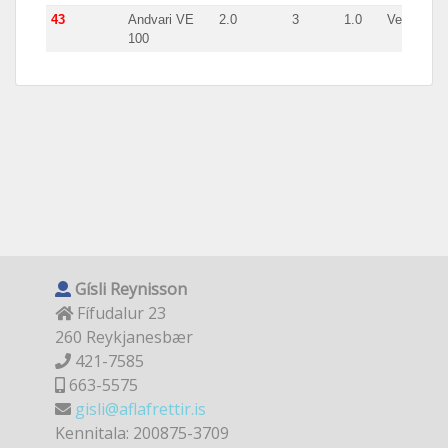
43
Andvari VE
2.0
3
1.0
Vestmanna
100
Gísli Reynisson
Fífudalur 23
260 Reykjanesbær
421-7585
663-5575
gisli@aflafrettir.is
Kennitala: 200875-3709