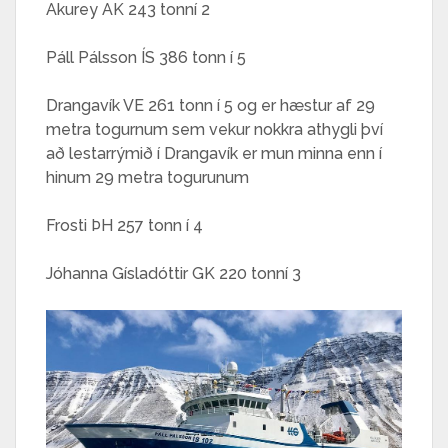
Akurey AK 243 tonní 2
Páll Pálsson ÍS 386 tonn í 5
Drangavík VE 261 tonn í 5 og er hæstur af 29
metra togurnum sem vekur nokkra athygli því
að lestarrýmið í Drangavík er mun minna enn í
hinum 29 metra togurunum
Frosti ÞH 257 tonn í 4
Jóhanna Gísladóttir GK 220 tonní 3