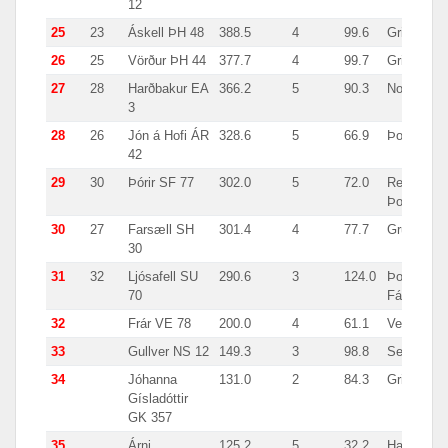
12
25
23
Áskell ÞH 48
388.5
4
99.6
Grindavík
26
25
Vörður ÞH 44
377.7
4
99.7
Grindavík
27
28
Harðbakur EA
366.2
5
90.3
Noregur
3
28
26
Jón á Hofi ÁR
328.6
5
66.9
Þorlákshö
42
29
30
Þórir SF 77
302.0
5
72.0
Reykjavík
Þorlákshö
30
27
Farsæll SH
301.4
4
77.7
Grundarfjö
30
31
32
Ljósafell SU
290.6
3
124.0
Þorlákshöf
70
Fáskrúðsfj
32
Frár VE 78
200.0
4
61.1
Vestmanna
33
Gullver NS 12
149.3
3
98.8
Seyðisfjör
34
Jóhanna
131.0
2
84.3
Grindavík
Gísladóttir
GK 357
35
Árni
125.2
5
32.2
Hafnarfjörð