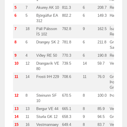
5
7
Akurey AK 10
811.3
6
208.7
Reykjavík
6
5
Björgúlfur EA
802.2
6
149.3
Hafnarfjör
312
7
18
Páll Pálsson
792.8
9
162.5
Ísafjörður,
ÍS 102
Reykjavík
8
6
Drangey SK 2
781.8
6
211.8
Grundarfjö
Sauðárkró
9
4
Viðey RE 50
770.3
6
190.8
Reykjavík
10
12
Drangavík VE
739.5
14
59.7
Vestmanna
80
11
14
Frosti ÞH 229
708.6
11
76.0
Grindavík,
Þorlákshöf
Grundarfjö
12
8
Steinunn SF
670.5
8
100.0
Þorlákshö
10
13
13
Bergur VE 44
665.1
8
85.9
Vestmanna
14
11
Sturla GK 12
658.3
9
94.5
Grindavík
15
16
Vestmannaey
649.4
8
83.7
Vestmanna